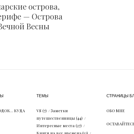
арские острова,
ерифе — Острова
Вечной Весны
ТЫ
ТЕМЫ
СТРАНИЦЫ Б
РОДОК… КУДА
VS
(7)
Заметки
ОБО МНЕ
путешественницы
(44)
ОСТАВАЙТЕСЬ
Интересные места
(27)
Книги на все времена
(13)