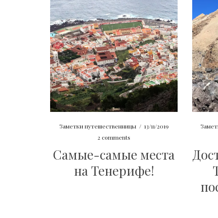
Заметки путешественницы
/
13/11/2019
Замет
2 comments
Самые-самые места
Дос
на Тенерифе!
по