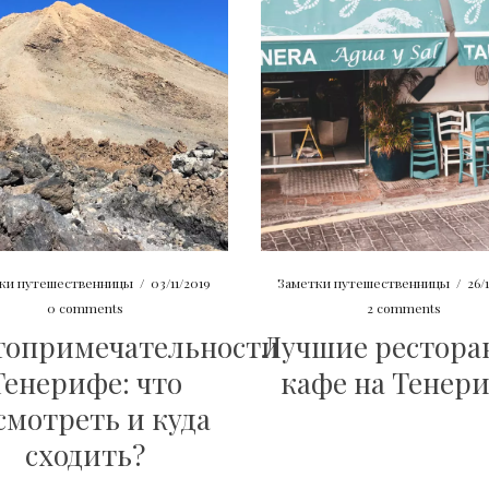
ки путешественницы
/
03/11/2019
Заметки путешественницы
/
26/
0 comments
2 comments
топримечательности
Лучшие рестора
Тенерифе: что
кафе на Тенер
смотреть и куда
сходить?