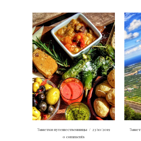
Заметки путешественницы
/
23/10/2019
Замет
0 comments