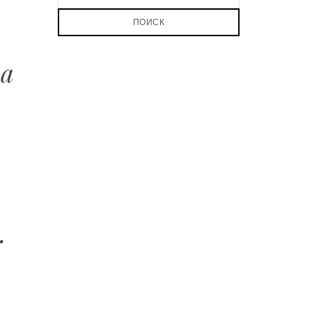
ПОИСК
да
.