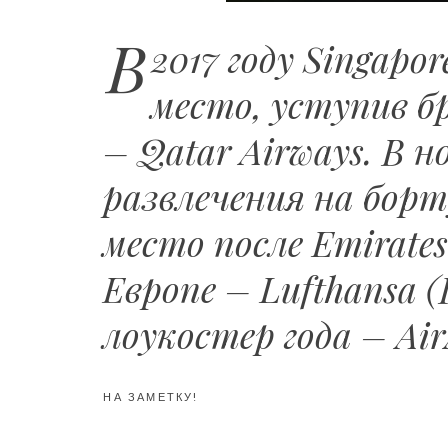
В
2017 году Singapor
место, уступив б
– Qatar Airways. В 
развлечения на борту
место после Emirate
Европе – Lufthansa 
лоукостер года – Air
НА ЗАМЕТКУ!