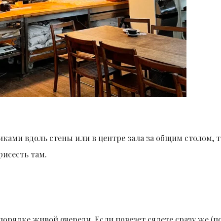
ками вдоль стены или в центре зала за общим столом, 
рисесть там.
порядке живой очереди. Если повезет сядете сразу же (п