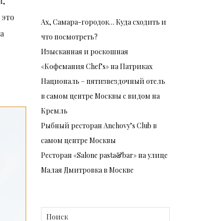
м,
 это
Ах, Самара-городок… Куда сходить и
на
что посмотреть?
Изысканная и роскошная
«Кофемания Chef’s» на Патриках
Националь – пятизвездочный отель
в самом центре Москвы с видом на
Кремль
Рыбный ресторан Anchovy’s Club в
самом центре Москвы
Ресторан «Salone pasta&bar» на улице
Малая Дмитровка в Москве