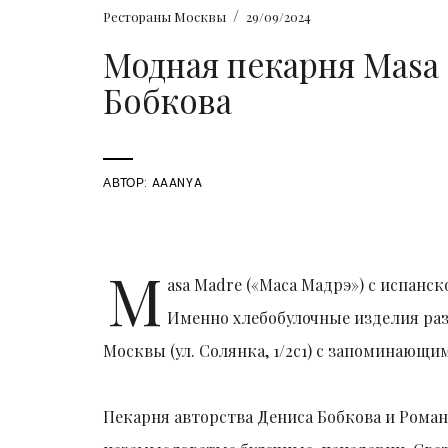
/
Рестораны Москвы
29/09/2024
Модная пекарня Masa
Бобкова
АВТОР:
AAANYA
M
asa Madre («Маса Мадрэ») с испанс
Именно хлебобулочные изделия раз
Москвы (ул. Солянка, 1/2с1) с запоминающ
Пекарня авторства Дениса Бобкова и Рома