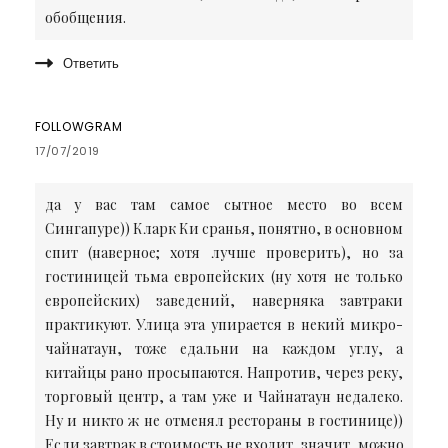
обобщения.
Ответить
FOLLOWGRAM
17/07/2019
да у вас там самое сытное место во всем
Сингапуре)) Кларк Ки сранья, понятно, в основном
спит (наверное; хотя лучше проверить), но за
гостиницей тьма европейских (ну хотя не только
европейских) заведений, наверняка завтраки
практикуют. Улица эта упирается в некий микро-
чайнатаун, тоже едальни на каждом углу, а
китайцы рано просыпаются. Напротив, через реку,
торговый центр, а там уже и Чайнатаун недалеко.
Ну и никто ж не отменял рестораны в гостинице))
Если завтрак в стоимость не входит, значит, можно