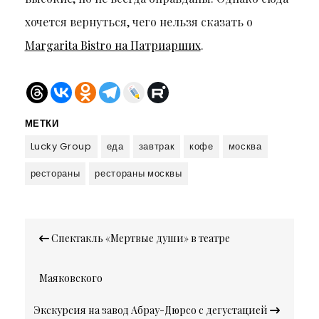
хочется вернуться, чего нельзя сказать о
Margarita Bistro на Патриарших
.
МЕТКИ
Lucky Group
еда
завтрак
кофе
москва
рестораны
рестораны москвы
Навигация
Спектакль «Мертвые души» в театре
по
записям
Маяковского
Экскурсия на завод Абрау-Дюрсо с дегустацией